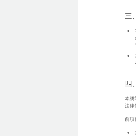
三
四
本網
法律
前項