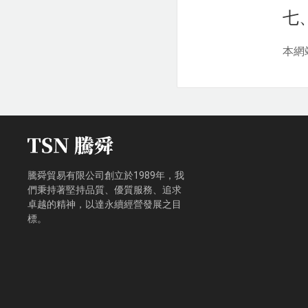
七
本網
騰舜貿易有限公司創立於1989年，我
們秉持著堅持品質、優質服務、追求
卓越的精神，以達永續經營發展之目
標。