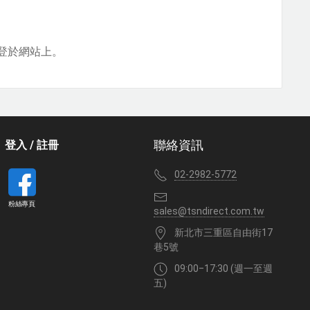
登於網站上。
登入 / 註冊
聯絡資訊
02-2982-5772
粉絲專頁
sales@tsndirect.com.tw
新北市三重區自由街17
巷5號
09:00‒17:30 (週一至週
五)