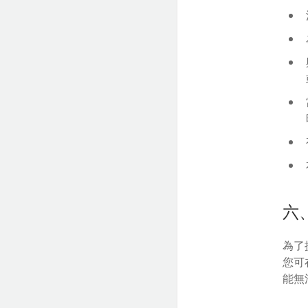
六、
為了
您可
能無