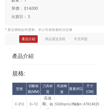
數量：
1
單價：
$14,000
出貨日：
3
* 產品價格如有更動，本公司保留最終決定權
產品介紹
商品運送流程
常見問題
產品介紹
規格:
切斷範
刀具材
馬達轉
尺寸
型號
重量(KG)
圍(MM)
質
速
(CM)
高速
剛
C-312
3~12
、鎢
5500rpm±3%rpm
12.5
47X24X25