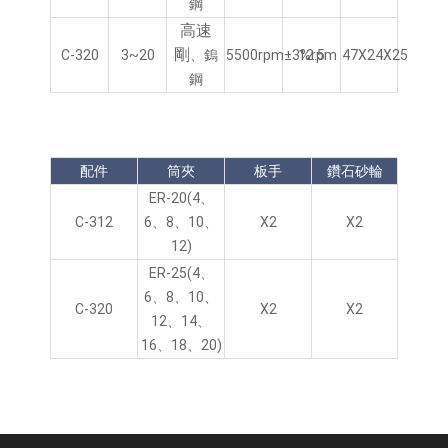
鋼
高速
剛
C-320
3~20
、鎢
5500rpm±3%rpm
12.5
47X24X25
鋼
配件
筒夾
板手
鑽石砂輪
ER-20(4、
C-312
6、8、10、
X2
X2
12)
ER-25(4、
6、8、10、
C-320
X2
X2
12、14、
16、18、20)