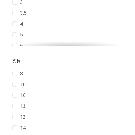
3
40C
3.5
50C
4
60C
5
20T
6
30T
1.2
30V
刃長
8
13R
8
14R
10
15R
16
20R
13
30R
12
20P
14