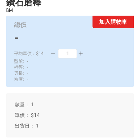
鑽石磨棒
60Q
BM
20S
加入購物車
總價
30S
-
40S
平均單價：$14
型號:
-
柄徑:
-
刃長:
-
粒度:
-
數量：
1
單價：
$14
出貨日：
1