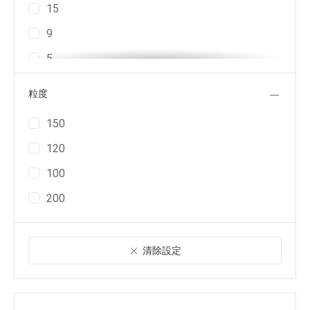
30P
15
40P
9
50P
5
60P
7
粒度
20F
4
150
30F
6
120
40F
100
50F
200
60F
30J
清除設定
40J
50J
60J