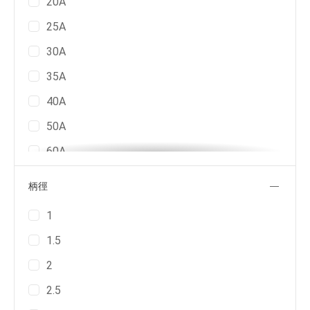
20A
25A
30A
35A
40A
50A
60A
10C
柄徑
15C
1
20C
1.5
25C
2
30C
2.5
35C