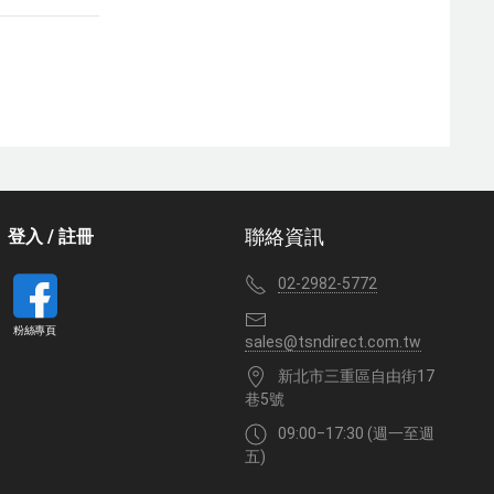
登入 / 註冊
聯絡資訊
02-2982-5772
粉絲專頁
sales@tsndirect.com.tw
新北市三重區自由街17
巷5號
09:00‒17:30 (週一至週
五)