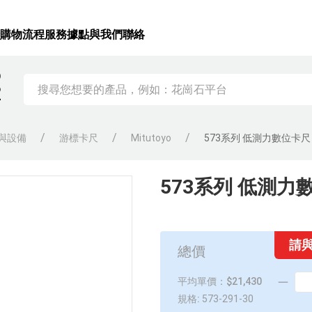
錄
購物流程
服務據點
與我們聯絡
)
2
與設備
游標卡尺
Mitutoyo
573系列 低測力數位卡尺
573系列 低測力
請
總價
平均單價：$21,430
規格:
573-291-30