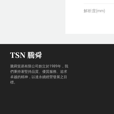
解析度(mm)
騰舜貿易有限公司創立於1989年，我
們秉持著堅持品質、優質服務、追求
卓越的精神，以達永續經營發展之目
標。