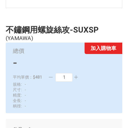
不鏽鋼用螺旋絲攻-SUXSP
(YAMAWA)
加入購物車
總價
-
平均單價：$481
規格:
-
尺寸:
-
精度:
-
全長:
-
柄徑:
-