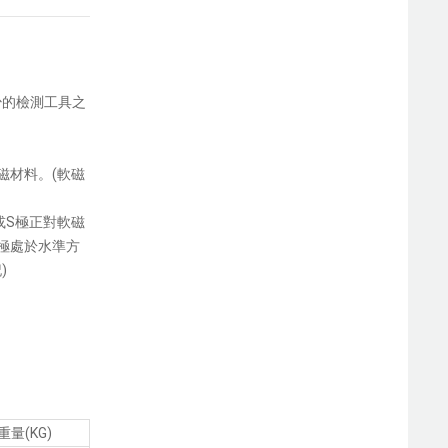
少的檢測工具之
磁材料
。
(軟磁
或S極正對軟磁
極處於水準方
)
重量(KG)