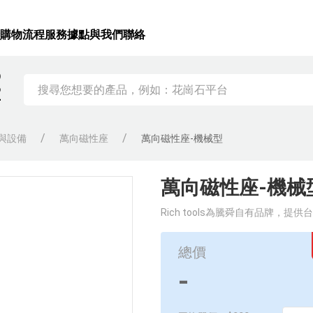
錄
購物流程
服務據點
與我們聯絡
)
2
與設備
萬向磁性座
萬向磁性座-機械型
萬向磁性座-機械
Rich tools為騰舜自有品牌
調整，可以搭配槓桿錶一起使用。
總價
-