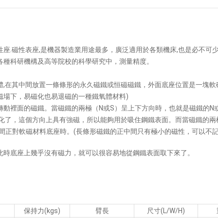
性座.磁性表座,是機器製造業用途最多，廣泛適用於各類機床,也是必不可
各種科研機構及高等院校的科學研究中，測量精度。
體,在其中間放置一條條形的永久磁鐵或恒磁磁鐵，外面底座位置是一塊軟
磁場下，易磁化也易退磁的一種鐵氧體材料)
轉動裡面的磁鐵。當磁鐵的兩極（N或S）呈上下方向時，也就是磁鐵的N
磁化了，這個方向上具有強磁，所以能夠用於吸住鋼鐵表面。而當磁鐵的兩
中間正對軟磁材料底座時
。
(長條形磁鐵的正中間只有極小的磁性，可以不記
此時底座上幾乎沒有磁力，就可以很容易地從鋼鐵表面取下來了。
保持力(kgs)
臂長
尺寸(L/W/H)