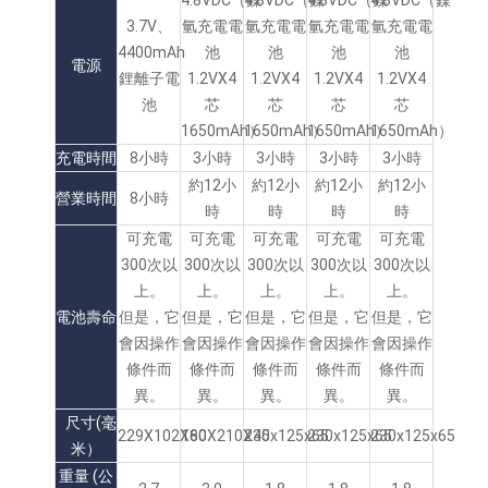
4.8VDC（鎳
4.8VDC（鎳
4.8VDC（鎳
4.8VDC（鎳
3.7V、
氫充電電
氫充電電
氫充電電
氫充電電
4400mAh
池
池
池
池
電源
鋰離子電
1.2VX4
1.2VX4
1.2VX4
1.2VX4
池
芯
芯
芯
芯
1650mAh）
1650mAh）
1650mAh）
1650mAh）
充電時間
8小時
3小時
3小時
3小時
3小時
約12小
約12小
約12小
約12小
營業時間
8小時
時
時
時
時
可充電
可充電
可充電
可充電
可充電
300次以
300次以
300次以
300次以
300次以
上。
上。
上。
上。
上。
電池壽命
但是，它
但是，它
但是，它
但是，它
但是，它
會因操作
會因操作
會因操作
會因操作
會因操作
條件而
條件而
條件而
條件而
條件而
異。
異。
異。
異。
異。
尺寸(毫
229X102X80
160X210X45
230x125x65
230x125x65
230x125x65
米）
重量 (公